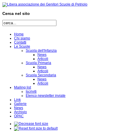
Cerca nel sito
Home
Chi siamo
Contatti
Le Scuole
Scuola dell'Infanzia
News
Articoli
Scuola Primaria
News
Articoli
Scuola Secondaria
News
Articoli
Mailing list
Iscriviti
Elenco newsletter inviate
Link
Gallerie
News
Archivio
OPAC