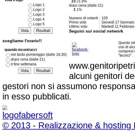
Vota il logo
23
21.9%
Logo 1
dopo cena (dalle 21)
1
1%
Logo 2
Logo 3
Numero di votanti
: 105
Logo 4
Primo voto
: Giovedì 17 Gennaio
Logo 5
Ultimo voto
: Martedì 11 Febbraio
Seguici sui social network
scegliamo l'orario!!
Questo si
uso di al
quando incontrarci
compresi 
nel tardo pomeriggio (dalle 18,30)
"tecnici" .
dopo cena (dalle 21)
www.genitoripetri
il fine settimana
alcuni genitori de
gestori non si assumono responsabil
in esso pubblicati.
© 2013 - Realizzazione & hosting 