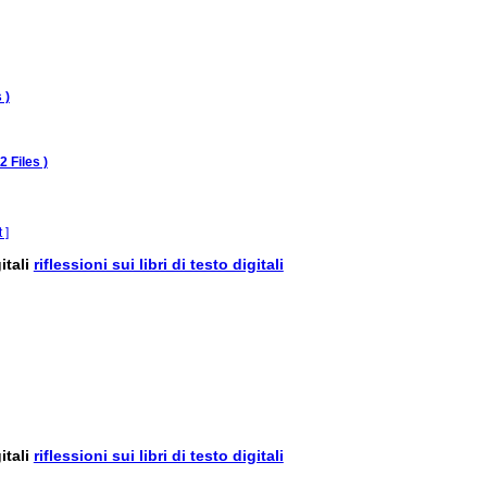
 )
 2 Files )
 ]
riflessioni sui libri di testo digitali
riflessioni sui libri di testo digitali