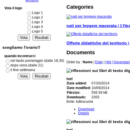
territorio
Categories
Vota il logo
Logo 1
Logo 2
Logo 3
nati per leggere macerata
( 3 Files
Logo 4
Logo 5
Offerte didattiche del territorio
(
scegliamo l'orario!!
Documents
quando incontrarci
nel tardo pomeriggio (dalle 18,30)
Order by :
Name
|
Date
|
Hits
[ Ascendant
dopo cena (dalle 21)
il fine settimana
hot!
Date added:
07/20/2014
Date modified:
10/09/2014
Filesize:
556.59 kB
Downloads:
3355
fonte: tuttoscuola
Download
Details