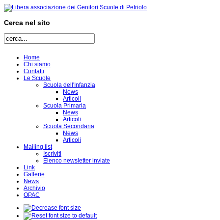
Cerca nel sito
Home
Chi siamo
Contatti
Le Scuole
Scuola dell'Infanzia
News
Articoli
Scuola Primaria
News
Articoli
Scuola Secondaria
News
Articoli
Mailing list
Iscriviti
Elenco newsletter inviate
Link
Gallerie
News
Archivio
OPAC