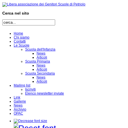
Cerca nel sito
Home
Chi siamo
Contatti
Le Scuole
Scuola dell'Infanzia
News
Articoli
Scuola Primaria
News
Articoli
Scuola Secondaria
News
Articoli
Mailing list
Iscriviti
Elenco newsletter inviate
Link
Gallerie
News
Archivio
OPAC