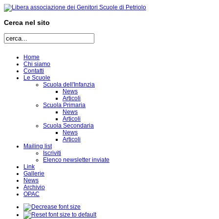
Cerca nel sito
Home
Chi siamo
Contatti
Le Scuole
Scuola dell'Infanzia
News
Articoli
Scuola Primaria
News
Articoli
Scuola Secondaria
News
Articoli
Mailing list
Iscriviti
Elenco newsletter inviate
Link
Gallerie
News
Archivio
OPAC