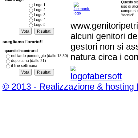
Vota il logo
Questo si
Logo 1
uso di al
Logo 2
compresi 
Logo 3
"tecnici" .
Logo 4
www.genitoripetri
Logo 5
alcuni genitori de
scegliamo l'orario!!
gestori non si as
quando incontrarci
natura circa i con
nel tardo pomeriggio (dalle 18,30)
dopo cena (dalle 21)
il fine settimana
© 2013 - Realizzazione & hosting 