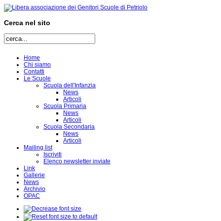
Cerca nel sito
Home
Chi siamo
Contatti
Le Scuole
Scuola dell'Infanzia
News
Articoli
Scuola Primaria
News
Articoli
Scuola Secondaria
News
Articoli
Mailing list
Iscriviti
Elenco newsletter inviate
Link
Gallerie
News
Archivio
OPAC