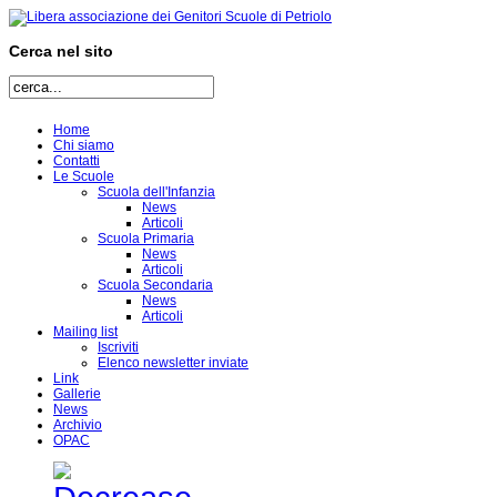
Cerca nel sito
Home
Chi siamo
Contatti
Le Scuole
Scuola dell'Infanzia
News
Articoli
Scuola Primaria
News
Articoli
Scuola Secondaria
News
Articoli
Mailing list
Iscriviti
Elenco newsletter inviate
Link
Gallerie
News
Archivio
OPAC