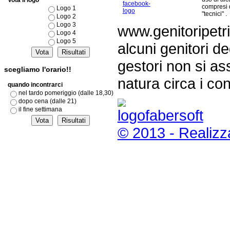
Vota il logo
compresi 
Logo 1
"tecnici" .
Logo 2
Logo 3
www.genitoripetri
Logo 4
Logo 5
alcuni genitori de
gestori non si as
scegliamo l'orario!!
natura circa i con
quando incontrarci
nel tardo pomeriggio (dalle 18,30)
dopo cena (dalle 21)
il fine settimana
© 2013 - Realizz