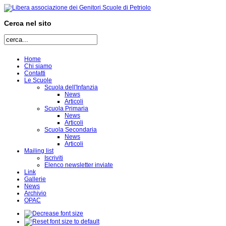
Cerca nel sito
Home
Chi siamo
Contatti
Le Scuole
Scuola dell'Infanzia
News
Articoli
Scuola Primaria
News
Articoli
Scuola Secondaria
News
Articoli
Mailing list
Iscriviti
Elenco newsletter inviate
Link
Gallerie
News
Archivio
OPAC