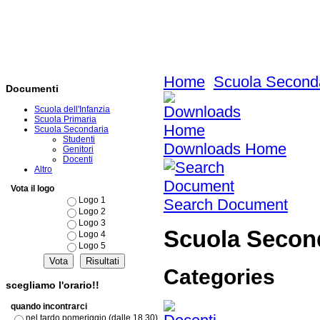
Home
Scuola Second
Documenti
Scuola dell'Infanzia
Scuola Primaria
Scuola Secondaria
Studenti
Downloads Home
Genitori
Docenti
Altro
Vota il logo
Logo 1
Search Document
Logo 2
Logo 3
Scuola Secon
Logo 4
Logo 5
Categories
scegliamo l'orario!!
quando incontrarci
nel tardo pomeriggio (dalle 18,30)