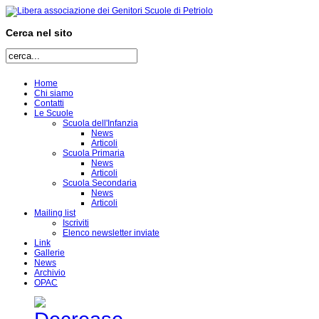
Cerca nel sito
Home
Chi siamo
Contatti
Le Scuole
Scuola dell'Infanzia
News
Articoli
Scuola Primaria
News
Articoli
Scuola Secondaria
News
Articoli
Mailing list
Iscriviti
Elenco newsletter inviate
Link
Gallerie
News
Archivio
OPAC