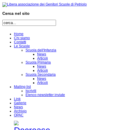
Cerca nel sito
Home
Chi siamo
Contatti
Le Scuole
Scuola dell'Infanzia
News
Articoli
Scuola Primaria
News
Articoli
Scuola Secondaria
News
Articoli
Mailing list
Iscriviti
Elenco newsletter inviate
Link
Gallerie
News
Archivio
OPAC