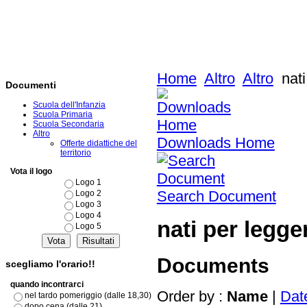
Home
Altro
Altro
nati
Documenti
Scuola dell'Infanzia
Scuola Primaria
Scuola Secondaria
Altro
Downloads Home
Offerte didattiche del
territorio
Vota il logo
Logo 1
Search Document
Logo 2
Logo 3
Logo 4
nati per legg
Logo 5
Documents
scegliamo l'orario!!
quando incontrarci
Order by :
Name
|
Dat
nel tardo pomeriggio (dalle 18,30)
dopo cena (dalle 21)