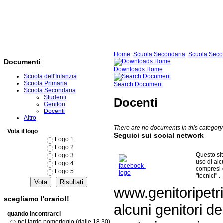
Home
Scuola Secondaria
Scuola Seco
Documenti
Downloads Home
Scuola dell'Infanzia
Scuola Primaria
Search Document
Scuola Secondaria
Studenti
Docenti
Genitori
Docenti
Altro
There are no documents in this category
Vota il logo
Seguici sui social network
Logo 1
Logo 2
Questo si
Logo 3
uso di al
Logo 4
compresi 
Logo 5
"tecnici" .
www.genitoripetri
scegliamo l'orario!!
alcuni genitori de
quando incontrarci
nel tardo pomeriggio (dalle 18,30)