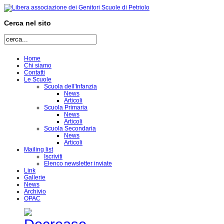
Cerca nel sito
Home
Chi siamo
Contatti
Le Scuole
Scuola dell'Infanzia
News
Articoli
Scuola Primaria
News
Articoli
Scuola Secondaria
News
Articoli
Mailing list
Iscriviti
Elenco newsletter inviate
Link
Gallerie
News
Archivio
OPAC