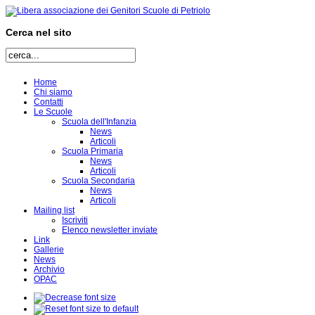
Cerca nel sito
Home
Chi siamo
Contatti
Le Scuole
Scuola dell'Infanzia
News
Articoli
Scuola Primaria
News
Articoli
Scuola Secondaria
News
Articoli
Mailing list
Iscriviti
Elenco newsletter inviate
Link
Gallerie
News
Archivio
OPAC