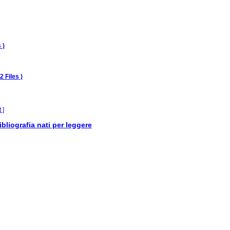
 )
 2 Files )
 ]
ibliografia nati per leggere