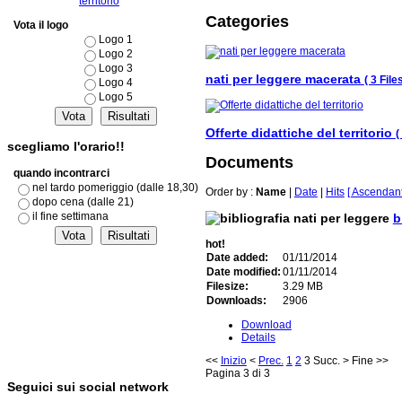
territorio
Categories
Vota il logo
Logo 1
Logo 2
Logo 3
nati per leggere macerata
( 3 Files
Logo 4
Logo 5
Offerte didattiche del territorio
(
scegliamo l'orario!!
Documents
quando incontrarci
nel tardo pomeriggio (dalle 18,30)
Order by :
Name
|
Date
|
Hits
[ Ascendant
dopo cena (dalle 21)
il fine settimana
b
hot!
Date added:
01/11/2014
Date modified:
01/11/2014
Filesize:
3.29 MB
Downloads:
2906
Download
Details
<<
Inizio
<
Prec.
1
2
3
Succ.
>
Fine
>>
Pagina 3 di 3
Seguici sui social network