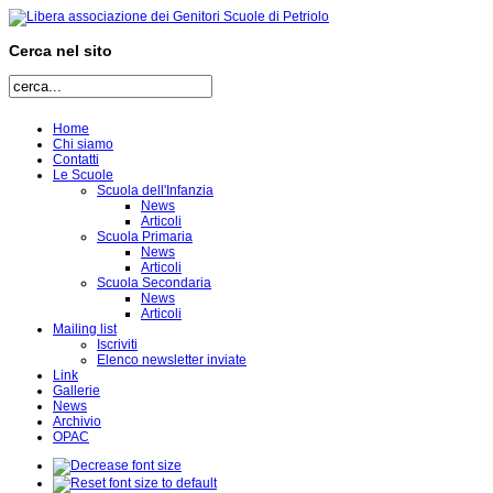
Cerca nel sito
Home
Chi siamo
Contatti
Le Scuole
Scuola dell'Infanzia
News
Articoli
Scuola Primaria
News
Articoli
Scuola Secondaria
News
Articoli
Mailing list
Iscriviti
Elenco newsletter inviate
Link
Gallerie
News
Archivio
OPAC