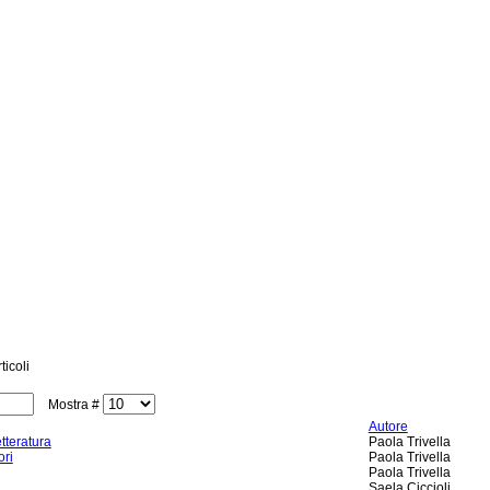
ticoli
Mostra #
Autore
tteratura
Paola Trivella
ori
Paola Trivella
Paola Trivella
Saela Ciccioli