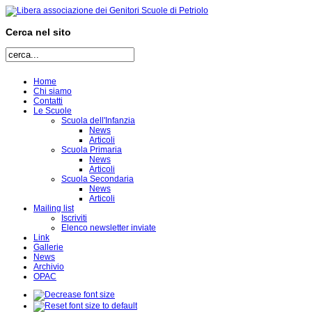
Cerca nel sito
Home
Chi siamo
Contatti
Le Scuole
Scuola dell'Infanzia
News
Articoli
Scuola Primaria
News
Articoli
Scuola Secondaria
News
Articoli
Mailing list
Iscriviti
Elenco newsletter inviate
Link
Gallerie
News
Archivio
OPAC