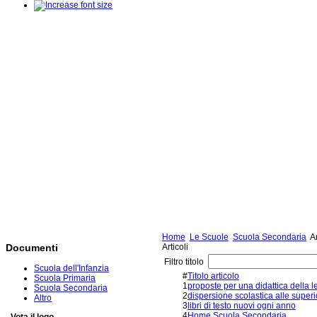
Home
Le Scuole
Scuola Secondaria
Ar
Articoli
Documenti
Filtro titolo
Scuola dell'Infanzia
#
Titolo articolo
Scuola Primaria
1
proposte per una didattica della le
Scuola Secondaria
2
dispersione scolastica alle superi
Altro
3
libri di testo nuovi ogni anno
4
Home Scuola Secondaria