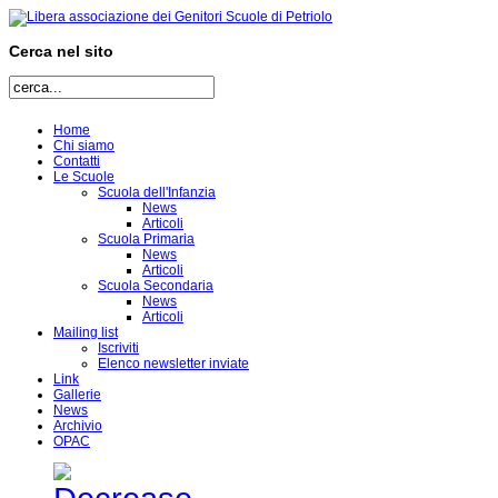
Cerca nel sito
Home
Chi siamo
Contatti
Le Scuole
Scuola dell'Infanzia
News
Articoli
Scuola Primaria
News
Articoli
Scuola Secondaria
News
Articoli
Mailing list
Iscriviti
Elenco newsletter inviate
Link
Gallerie
News
Archivio
OPAC