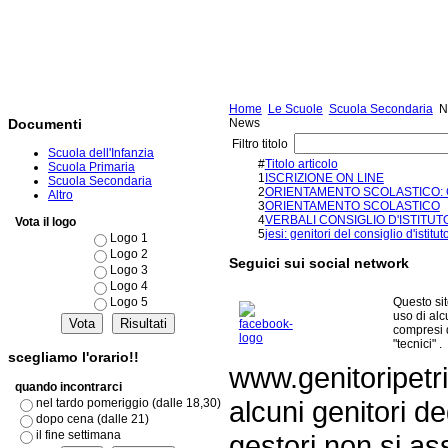
Home
Le Scuole
Scuola Secondaria
N
News
Documenti
Filtro titolo
Scuola dell'Infanzia
#
Titolo articolo
Scuola Primaria
1
ISCRIZIONE ON LINE
Scuola Secondaria
2
ORIENTAMENTO SCOLASTICO: G
Altro
3
ORIENTAMENTO SCOLASTICO
4
VERBALI CONSIGLIO D'ISTITUT
Vota il logo
5
jesi: genitori del consiglio d'isti
Logo 1
Logo 2
Seguici sui social network
Logo 3
Logo 4
Questo si
Logo 5
uso di al
compresi 
"tecnici" .
scegliamo l'orario!!
www.genitoripetri
quando incontrarci
alcuni genitori de
nel tardo pomeriggio (dalle 18,30)
dopo cena (dalle 21)
il fine settimana
gestori non si as