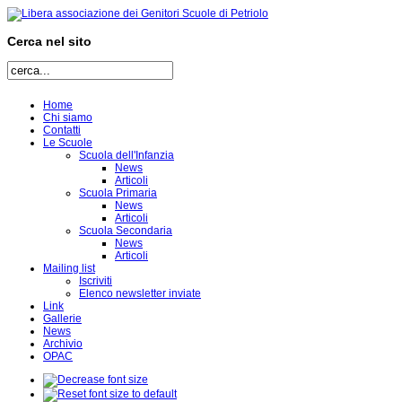
Cerca nel sito
Home
Chi siamo
Contatti
Le Scuole
Scuola dell'Infanzia
News
Articoli
Scuola Primaria
News
Articoli
Scuola Secondaria
News
Articoli
Mailing list
Iscriviti
Elenco newsletter inviate
Link
Gallerie
News
Archivio
OPAC