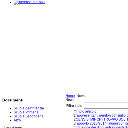
Home
News
News
Documenti
Filtro titolo
Scuola dell'Infanzia
#
Titolo articolo
Scuola Primaria
1
rappresentanti genitori consiglio 
Scuola Secondaria
2
CENSIS: MINORI TROPPO SOLI 
Altro
3
rapporto 2013/2014: alunni con ci
4
riduzione dei diritti agli studenti di