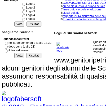
Vota il logo
5
GUIDA ISCRIZIONI ON LINE 201
Logo 1
6
credo sia questa la buona scuola
Logo 2
7
linee guida scuola e adozione
Logo 3
8
classi pollaio
Logo 4
9
rapporto 2014 sicurezza nelle sc
Logo 5
10
il bambino adottivo a scuola: guid
scegliamo l'orario!!
Seguici sui social network
quando incontrarci
Questo si
nel tardo pomeriggio (dalle 18,30)
uso di al
dopo cena (dalle 21)
compresi 
il fine settimana
"tecnici" .
www.genitoripetri
alcuni genitori degli alunni delle Sc
assumono responsabilità di qualsia
pubblicati.