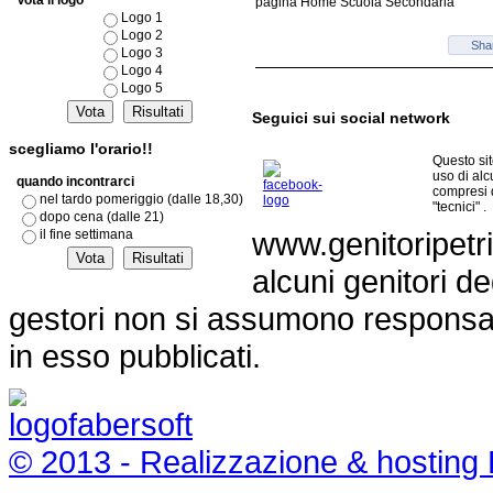
Vota il logo
pagina Home Scuola Secondaria
Logo 1
Logo 2
Sha
Logo 3
Logo 4
Logo 5
Seguici sui social network
scegliamo l'orario!!
Questo si
uso di al
quando incontrarci
compresi 
nel tardo pomeriggio (dalle 18,30)
"tecnici" .
dopo cena (dalle 21)
www.genitoripetri
il fine settimana
alcuni genitori de
gestori non si assumono responsabil
in esso pubblicati.
© 2013 - Realizzazione & hosting 