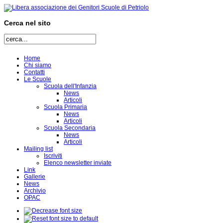
Cerca nel sito
Home
Chi siamo
Contatti
Le Scuole
Scuola dell'Infanzia
News
Articoli
Scuola Primaria
News
Articoli
Scuola Secondaria
News
Articoli
Mailing list
Iscriviti
Elenco newsletter inviate
Link
Gallerie
News
Archivio
OPAC