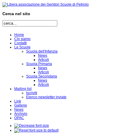
Cerca nel sito
Home
Chi siamo
Contatti
Le Scuole
Scuola dell'Infanzia
News
Articoli
Scuola Primaria
News
Articoli
Scuola Secondaria
News
Articoli
Mailing list
Iscriviti
Elenco newsletter inviate
Link
Gallerie
News
Archivio
OPAC