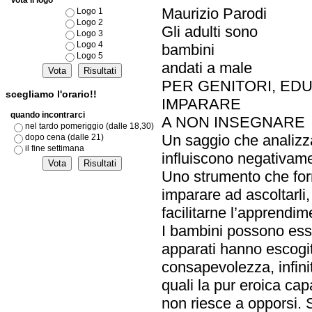
Vota il logo
Maurizio Parodi
Logo 1
Logo 2
Gli adulti sono
Logo 3
Logo 4
bambini
Logo 5
andati a male
PER GENITORI, ED
scegliamo l'orario!!
IMPARARE
quando incontrarci
A NON INSEGNARE
nel tardo pomeriggio (dalle 18,30)
Un saggio che analizza 
dopo cena (dalle 21)
il fine settimana
influiscono negativame
Uno strumento che forn
imparare ad ascoltarli,
facilitarne l’apprendim
I bambini possono esser
apparati hanno escogi
consapevolezza, infinite
quali la pur eroica capa
non riesce a opporsi. 