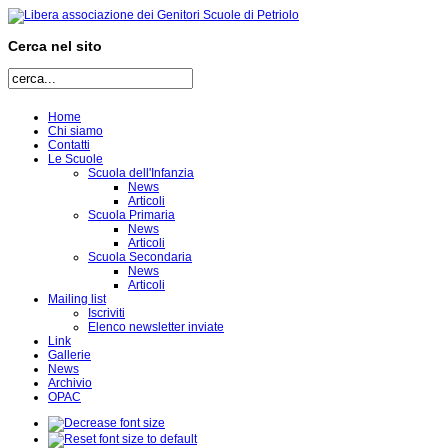
Cerca nel sito
Home
Chi siamo
Contatti
Le Scuole
Scuola dell'Infanzia
News
Articoli
Scuola Primaria
News
Articoli
Scuola Secondaria
News
Articoli
Mailing list
Iscriviti
Elenco newsletter inviate
Link
Gallerie
News
Archivio
OPAC