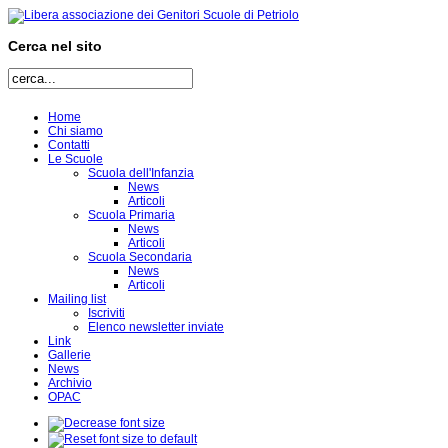
Cerca nel sito
Home
Chi siamo
Contatti
Le Scuole
Scuola dell'Infanzia
News
Articoli
Scuola Primaria
News
Articoli
Scuola Secondaria
News
Articoli
Mailing list
Iscriviti
Elenco newsletter inviate
Link
Gallerie
News
Archivio
OPAC