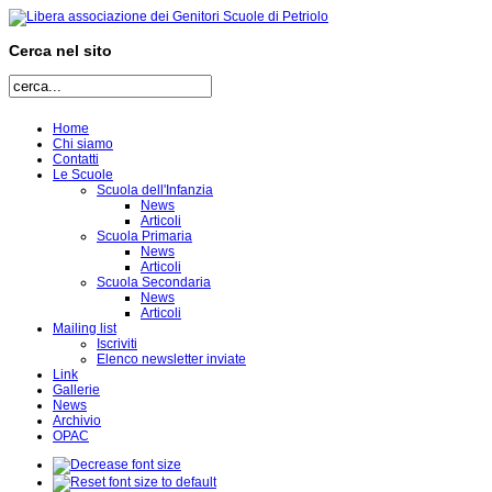
Cerca nel sito
Home
Chi siamo
Contatti
Le Scuole
Scuola dell'Infanzia
News
Articoli
Scuola Primaria
News
Articoli
Scuola Secondaria
News
Articoli
Mailing list
Iscriviti
Elenco newsletter inviate
Link
Gallerie
News
Archivio
OPAC