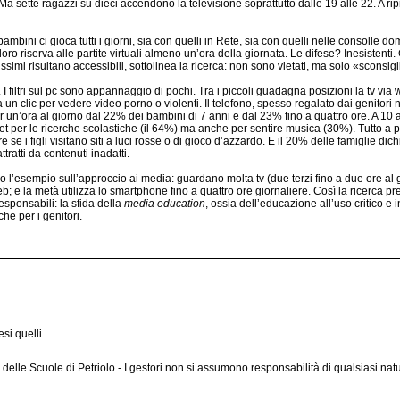
e. Ma sette ragazzi su dieci accendono la televisione soprattutto dalle 19 alle 22. A ri
mbini ci gioca tutti i giorni, sia con quelli in Rete, sia con quelli nelle consolle do
loro riserva alle partite virtuali almeno un’ora della giornata. Le difese? Inesistenti.
ssimi risultano accessibili, sottolinea la ricerca: non sono vietati, ma solo «sconsigli
. I filtri sul pc sono appannaggio di pochi. Tra i piccoli guadagna posizioni la tv via
a un clic per vedere video porno o violenti. Il telefono, spesso regalato dai genitori 
per un’ora al giorno dal 22% dei bambini di 7 anni e dal 23% fino a quattro ore. A 10 
et per le ricerche scolastiche (il 64%) ma anche per sentire musica (30%). Tutto a p
se i figli visitano siti a luci rosse o di gioco d’azzardo. E il 20% delle famiglie dich
tratti da contenuti inadatti.
 l’esempio sull’approccio ai media: guardano molta tv (due terzi fino a due ore al 
b; e la metà utilizza lo smartphone fino a quattro ore giornaliere. Così la ricerca p
esponsabili: la sfida della
media education
, ossia dell’educazione all’uso critico e i
he per i genitori.
si quelli
 delle Scuole di Petriolo - I gestori non si assumono responsabilità di qualsiasi natu