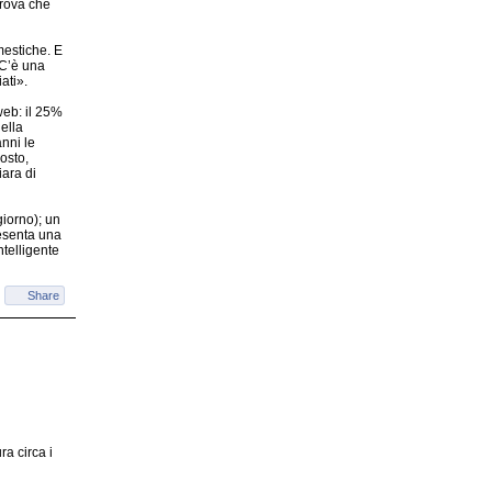
prova che
mestiche. E
 C’è una
ati».
 web: il 25%
nella
anni le
osto,
iara di
giorno); un
resenta una
ntelligente
Share
ra circa i