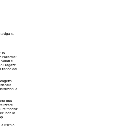
 naviga su
: lo
 l’allarme:
valori e i
o i ragazzi
 fianco dei
progetto
rificare
istituzioni e
idera uno
alizzare i
ure “nocivi”.
ieci non lo
op.
 a rischio