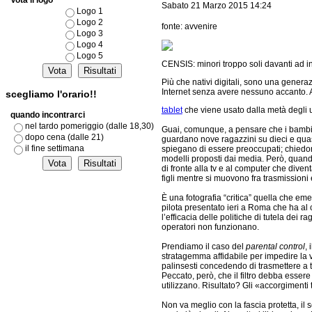
Vota il logo
Sabato 21 Marzo 2015 14:24
Logo 1
Logo 2
fonte: avvenire
Logo 3
Logo 4
Logo 5
CENSIS: minori troppo soli davanti ad in
Più che nativi digitali, sono una genera
Internet senza avere nessuno accanto. A 7
scegliamo l'orario!!
tablet
che viene usato dalla metà degli un
quando incontrarci
nel tardo pomeriggio (dalle 18,30)
Guai, comunque, a pensare che i bambini
dopo cena (dalle 21)
guardano nove ragazzini su dieci e quasi
il fine settimana
spiegano di essere preoccupati; chiedono 
modelli proposti dai media. Però, quand
di fronte alla tv e al computer che div
figli mentre si muovono fra trasmissioni
È una fotografia “critica” quella che em
pilota presentato ieri a Roma che ha al ce
l’efficacia delle politiche di tutela dei 
operatori non funzionano.
Prendiamo il caso del
parental control
, 
stratagemma affidabile per impedire la vi
palinsesti concedendo di trasmettere a tu
Peccato, però, che il filtro debba essere 
utilizzano. Risultato? Gli «accorgimenti
Non va meglio con la fascia protetta, il