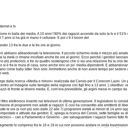
ternet e tv
zione in balìa dei media. A 10 anni l’80% dei ragazzi accende da solo la tv e il 51%
 anni si ha già in mano il cellulare. E poi c’è il boom del
der 13 fra le due e le tre ore al giorno.
 abbiano abbandonato la televisione. Il piccolo schermo resta il mezzo più amato
 la metà ci rimane incollato anche tre ore al giorno. Ecco perché i genitori lanciano
più protezioni; e tre su quattro sostengono che ci sia una relazione fra la crisi dei 
o si è fra le mura di casa, sono anche loro un po’ media-dipendenti. E abbandonan
entano come baby sitter. Non solo. Ammettono anche di non avere tempo per sedersi a
 e web.
erge dalla ricerca «Media e minori» realizzata dal Censis per il Corecom Lazio. Un 
ntro un’indagine sulle famiglie della regione con figli fino a 13 anni. L’obiettivo: ve
ragazzi di fronte ai diversi media. E, com’era prevedibile, gli argini messi in campo da 
il filtro elettronico inserito nei televisori di ultima generazione. Il legislatore lo cons
sione di programmi non adatti ai ragazzi. E così ha consentito alle emittenti di liber
tte le ore (e non più solo dalle 22 alle 7) programmi vietati ai minori di 14 anni opp
impostato e attivato dai genitori. E, spiega la ricerca del Censis, sette famiglie su d
 tecnici» – cari a Parlamento e Governo – per salvaguardare i ragazzi hanno fatto fl
 segmento tv compreso fra le 16 e 19 in cui non possono andare in onda trasmissioni