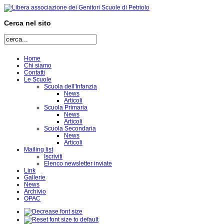
Cerca nel sito
Home
Chi siamo
Contatti
Le Scuole
Scuola dell'Infanzia
News
Articoli
Scuola Primaria
News
Articoli
Scuola Secondaria
News
Articoli
Mailing list
Iscriviti
Elenco newsletter inviate
Link
Gallerie
News
Archivio
OPAC