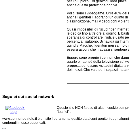
per i più piccoli. Ai genitori l’idea piac
anche questa protezione non va.
Poi ci sono i videogame. Oltre 40% dei ba
anche i genitori li adorano: un quinto di 
classificazione, ma i videogiochi violenti
Quasi impossibili gli “scudi” per Internet
le dedica fino a tre ore al giorno. E bast
speranza di controllare i figli, è usato 
percentuali salgono. Si naviga su Intern
quindi? Macché. I genitori non sanno dire 
essersi accorti che i ragazzi si sentono at
Eppure sono proprio i genitori che danno
quarto è habitué della televisione sul we
proposta per essere «cittadini digitali» r
dei mezzi. Che vale per i ragazzi ma anc
Seguici sui social network
Questo sito NON fa uso di alcun cookie compre
"tecnici" .
www.genitoripetriolo.it è un sito liberamente gestito da alcuni genitori degli alunni
contenuti in esso pubblicati.