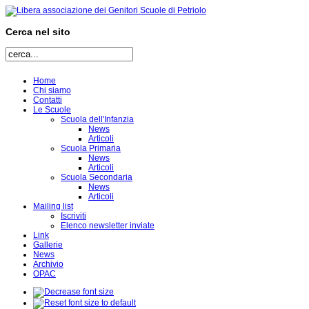
Cerca nel sito
Home
Chi siamo
Contatti
Le Scuole
Scuola dell'Infanzia
News
Articoli
Scuola Primaria
News
Articoli
Scuola Secondaria
News
Articoli
Mailing list
Iscriviti
Elenco newsletter inviate
Link
Gallerie
News
Archivio
OPAC