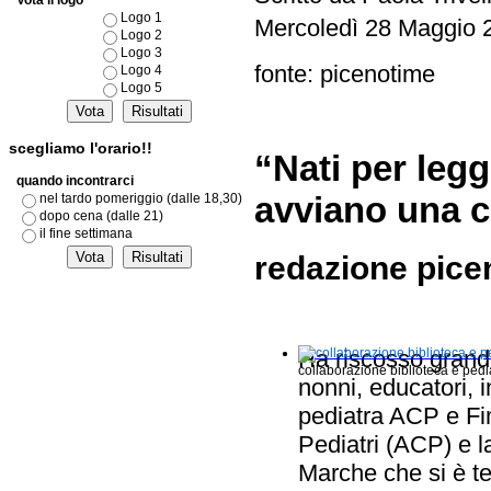
Vota il logo
Logo 1
Mercoledì 28 Maggio 
Logo 2
Logo 3
fonte: picenotime
Logo 4
Logo 5
scegliamo l'orario!!
“Nati per legg
quando incontrarci
avviano una c
nel tardo pomeriggio (dalle 18,30)
dopo cena (dalle 21)
il fine settimana
redazione pice
Ha riscosso grande 
collaborazione biblioteca e pedia
nonni, educatori, i
pediatra ACP e Fim
Pediatri (ACP) e l
Marche che si è t