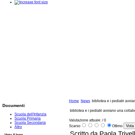
Home
News
bibliotea e i pediatri avvi
Documenti
bibliotea e i pediatri avviano una colla
Scuola dell'Infanzia
Scuola Primaria
Valutazione attuale:
/ 0
Scuola Secondaria
Scarso
Ottimo
Altro
Scritto da Paola Trivel