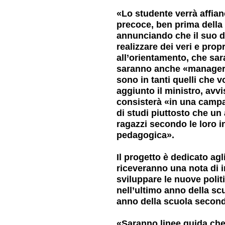
«Lo studente verrà affian
precoce, ben prima della 
annunciando che il suo di
realizzare dei veri e prop
all’orientamento, che sar
saranno anche «manager p
sono in tanti quelli che v
aggiunto il ministro, av
consisterà «in una campag
di studi piuttosto che un a
ragazzi secondo le loro 
pedagogica».
Il progetto è dedicato agli
riceveranno una nota di in
sviluppare le nuove polit
nell’ultimo anno della sc
anno della scuola second
«Saranno linee guida che 