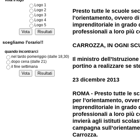
Vota il logo
Logo 1
Presto tutte le scuole sec
Logo 2
Logo 3
l’orientamento, ovvero di
Logo 4
imprenditoriale in grado d
Logo 5
professionali a loro più c
scegliamo l'orario!!
CARROZZA, IN OGNI S
quando incontrarci
nel tardo pomeriggio (dalle 18,30)
Il ministro dell’Istruzion
dopo cena (dalle 21)
portino a realizzare se st
il fine settimana
23 dicembre 2013
ROMA - Presto tutte le sc
per l’orientamento, ovver
imprenditoriale in grado d
professionali a loro più c
invierà agli istituti scola
campagna sull’orientamen
Carrozza.