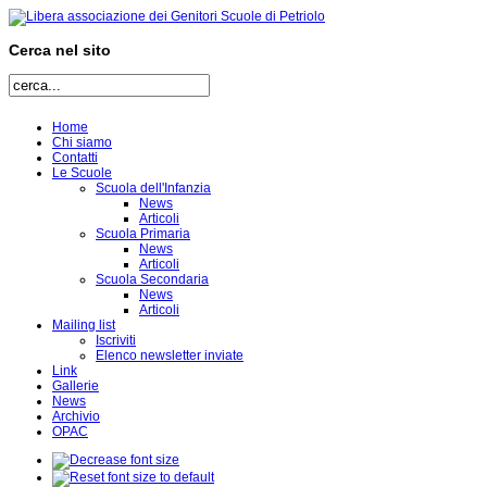
Cerca nel sito
Home
Chi siamo
Contatti
Le Scuole
Scuola dell'Infanzia
News
Articoli
Scuola Primaria
News
Articoli
Scuola Secondaria
News
Articoli
Mailing list
Iscriviti
Elenco newsletter inviate
Link
Gallerie
News
Archivio
OPAC