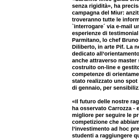
senza rigidità», ha precis
campagna del Miur: anzitut
troveranno tutte le infor
`interrogare´ via e-mail u
esperienze di testimonial
Parmitano, lo chef Bruno 
Diliberto, in arte Pif. La
dedicato all’orientamento
anche attraverso master s
costruito on-line e gestit
competenze di orientament
stato realizzato uno spot
di gennaio, per sensibiliz
«Il futuro delle nostre ra
ha osservato Carrozza - e
migliore per seguire le pr
competizione che abbiamo
l’investimento ad hoc prev
studenti a raggiungere qu