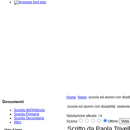
Home
News
scuola ed alunni con disab
Documenti
scuola ed alunni con disabilità: vademe
Scuola dell'Infanzia
Scuola Primaria
Valutazione attuale:
/ 4
Scuola Secondaria
Scarso
Ottimo
Altro
Scritto da Paola Trivel