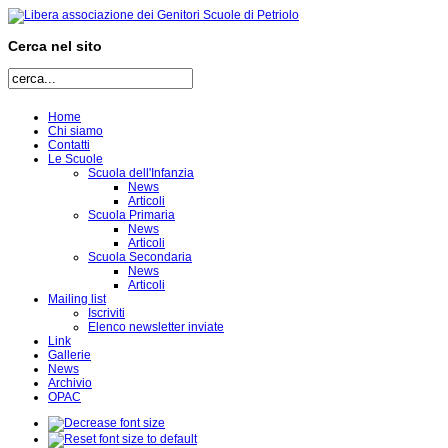
Cerca nel sito
Home
Chi siamo
Contatti
Le Scuole
Scuola dell'Infanzia
News
Articoli
Scuola Primaria
News
Articoli
Scuola Secondaria
News
Articoli
Mailing list
Iscriviti
Elenco newsletter inviate
Link
Gallerie
News
Archivio
OPAC