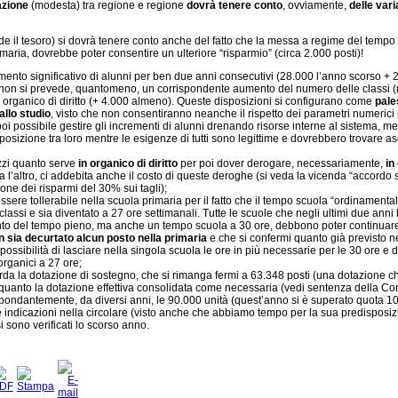
azione
(modesta) tra regione e regione
dovrà tenere conto
, ovviamente,
delle vari
hiede il tesoro) si dovrà tenere conto anche del fatto che la messa a regime del temp
imaria, dovrebbe poter consentire un ulteriore “risparmio” (circa 2.000 posti)!
umento significativo di alunni per ben due anni consecutivi (28.000 l’anno scorso + 
e non si prevede, quantomeno, un corrispondente aumento del numero delle classi 
in organico di diritto (+ 4.000 almeno). Queste disposizioni si configurano come
pal
allo studio
, visto che non consentiranno neanche il rispetto dei parametri numerici 
poi possibile gestire gli incrementi di alunni drenando risorse interne al sistema, me
pposizione tra loro mentre le esigenze di tutti sono legittime e dovrebbero trovare as
izzi quanto serve
in organico di diritto
per poi dover derogare, necessariamente,
in
tra l’altro, ci addebita anche il costo di queste deroghe (si veda la vicenda “accordo
ione dei risparmi del 30% sui tagli);
ssere tollerabile nella scuola primaria per il fatto che il tempo scuola “ordinamenta
classi e sia diventato a 27 ore settimanali. Tutte le scuole che negli ultimi due ann
nto del tempo pieno, ma anche un tempo scuola a 30 ore, debbono poter continuare 
 sia decurtato alcun posto nella primaria
e che si confermi quanto già previsto ne
possibilità di lasciare nella singola scuola le ore in più necessarie per le 30 ore e d
organici a 27 ore;
arda la dotazione di sostegno, che si rimanga fermi a 63.348 posti (una dotazione ch
 quanto la dotazione effettiva consolidata come necessaria (vedi sentenza della Cor
bondantemente, da diversi anni, le 90.000 unità (quest’anno si è superato quota 1
re indicazioni nella circolare (visto anche che abbiamo tempo per la sua predisposiz
i sono verificati lo scorso anno.