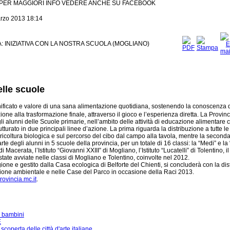
PER MAGGIORI INFO VEDERE ANCHE SU FACEBOOK
rzo 2013 18:14
 INIZIATIVA CON LA NOSTRA SCUOLA (MOGLIANO)
lle scuole
nificato e valore di una sana alimentazione quotidiana, sostenendo la conoscenza d
ione alla trasformazione finale, attraverso il gioco e l’esperienza diretta. La Provinc
 alunni delle Scuole primarie, nell’ambito delle attività di educazione alimentare
rutturato in due principali linee d’azione. La prima riguarda la distribuzione a tutte l
l’agricoltura biologica e sul percorso del cibo dal campo alla tavola, mentre la seco
rte degli alunni in 5 scuole della provincia, per un totale di 16 classi: la “Medi” e la 
 Macerata, l’Istituto “Giovanni XXIII” di Mogliano, l’Istituto “Lucatelli” di Tolentino, il 
tate avviate nelle classi di Mogliano e Tolentino, coinvolte nel 2012.
one e gestito dalla Casa ecologica di Belforte del Chienti, si concluderà con la dis
zione ambientale e nelle Case del Parco in occasione della Raci 2013.
ovincia.mc.it
.
i bambini
E
scoperta delle città d'arte italiane