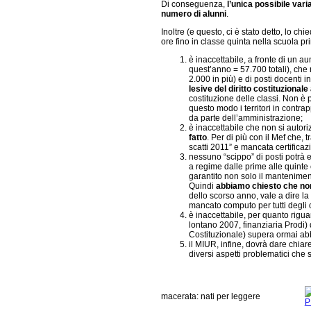
Di conseguenza,
l’unica possibile vari
numero di alunni
.
Inoltre (e questo, ci è stato detto, lo c
ore fino in classe quinta nella scuola pr
è inaccettabile, a fronte di un a
quest’anno = 57.700 totali), ch
2.000 in più) e di posti docenti 
lesive del diritto costituzionale 
costituzione delle classi. Non è 
questo modo i territori in contra
da parte dell’amministrazione;
è inaccettabile che non si autor
fatto
. Per di più con il Mef che, 
scatti 2011” e mancata certificaz
nessuno “scippo” di posti potrà e
a regime dalle prime alle quinte 
garantito non solo il mantenime
Quindi
abbiamo chiesto che non
dello scorso anno, vale a dire la 
mancato computo per tutti degli 
è inaccettabile, per quanto rigu
lontano 2007, finanziaria Prodi)
Costituzionale) supera ormai ab
il MIUR, infine, dovrà dare chia
diversi aspetti problematici che s
macerata: nati per leggere