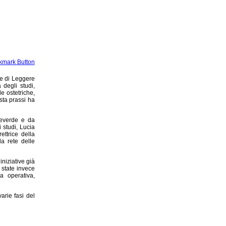
le di Leggere
 degli studi,
e ostetriche,
sta prassi ha
teverde e da
 studi, Lucia
ettrice della
la rete delle
niziative già
o state invece
a operativa,
arie fasi del