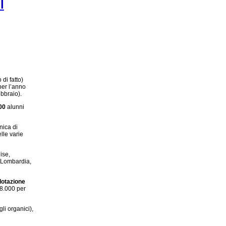
l
 di fatto)
 per l’anno
ebbraio).
00
alunni
nica di
lle varie
ise,
, Lombardia,
dotazione
28.000 per
li organici),