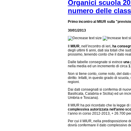
Organici scuola 20
numero delle class
Primo incontro al MIUR sulla "previsio
30/01/2013
Il
MIUR
, nell’incontro di ieri,
ha consegn
degli ultimi 6 anni, dati sia totali che s
prossimo, tenendo conto che il dato reale
Dalle tabelle consegnate si evince
una 
nella media ed un incremento di circa
1
Non si tiene conto, come noto, del dato 
diritto. Infatti, in questo grado di scuol
regioni.
Dai dati consegnati si conferma di nuov
Basilicata, Calabria e Sicilia) ed un i
Umbria e Toscana).
Il MIUR ha poi ricordato che la legge di s
complessiva autorizzata nell’anno sc
l’anno in corso 2012-2013, + 26.700 per
Per cui il MIUR, nella predisposizione de
dovrà confermare il dato complessivo de