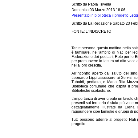
Scritto da Paola Trivella
Domenica 03 Marzo 2013 18:06
Presentato in biblioteca il progetto Legg
Scritto da La Redazione
Sabato 23 Feb
FONTE: L'INDISCRETO
Tante persone questa mattina nella sala
è familiare, nell'ambito di Nati per l
Federazione dei pediatri, Rete per le Bi
per promuovere la lettura ad alta voce a
nella loro crescita.
All’incontro aperto dal saluto del si
Leonardo Lippi assessore ai Servizi soc
Tubaldi, pediatra, e Maria Rita Mazzoc
Biblioteca comunale che ospita il pro
Biblioteche scolastiche.
L’importanza di aver creato un tavolo ch
presenti sul territorio è stata più volte
dettagliatamente illustrate da Elena
raggiungere cioè famiglie e gruppi di po
Tutti possono aderire al progetto Nati 
progetto.