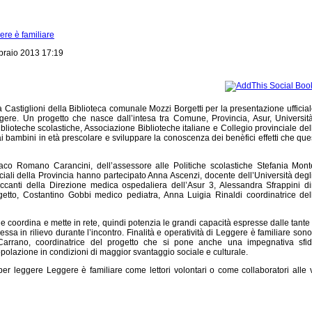
ere è familiare
braio 2013 17:19
 Castiglioni della Biblioteca comunale Mozzi Borgetti per la presentazione ufficia
eggere. Un progetto che nasce dall’intesa tra Comune, Provincia, Asur, Università
blioteche scolastiche, Associazione Biblioteche italiane e Collegio provinciale dell
i bambini in età prescolare e sviluppare la conoscenza dei benèfici effetti che que
ndaco Romano Carancini, dell’assessore alle Politiche scolastiche Stefania Mon
iali della Provincia hanno partecipato Anna Ascenzi, docente dell’Università degli
canti della Direzione medica ospedaliera dell’Asur 3, Alessandra Sfrappini dir
getto, Costantino Gobbi medico pediatra, Anna Luigia Rinaldi coordinatrice del
e coordina e mette in rete, quindi potenzia le grandi capacità espresse dalle tante i
 messa in rilievo durante l’incontro. Finalità e operatività di Leggere è familiare son
 Carrano, coordinatrice del progetto che si pone anche una impegnativa sfid
polazione in condizioni di maggior svantaggio sociale e culturale.
per leggere Leggere è familiare come lettori volontari o come collaboratori alle v