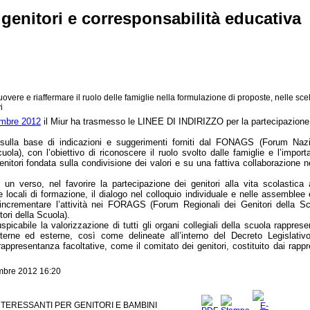
 genitori e corresponsabilità educativa
vere e riaffermare il ruolo delle famiglie nella formulazione di proposte, nelle sce
i
embre 2012
il Miur ha trasmesso le
LINEE DI INDIRIZZO per la partecipazione 
sulla base di indicazioni e suggerimenti forniti dal FONAGS (Forum Nazi
uola), con l’obiettivo di riconoscere il ruolo svolto dalle famiglie e l’impor
nitori fondata sulla condivisione dei valori e su una fattiva collaborazione n
 un verso, nel favorire la partecipazione dei genitori alla vita scolastica 
ve locali di formazione, il dialogo nel colloquio individuale e nelle assemblee e,
incrementare l’attività nei FORAGS (Forum Regionali dei Genitori della Sc
ri della Scuola).
picabile la valorizzazione di tutti gli organi collegiali della scuola rappresen
terne ed esterne, così come delineate all’interno del Decreto Legislativ
appresentanza facoltative, come il comitato dei genitori, costituito dai rappr
mbre 2012 16:20
NTERESSANTI PER GENITORI E BAMBINI