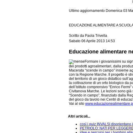
Ultimo aggiornamento Domenica 03 Ma
EDUCAZIONE ALIMENTARE A SCUOLA:
Scritto da Paola Trivella
Sabato 06 Aprile 2013 14:53
Educazione alimentare ne
Formare i giovanissimi su sig
dei prodotti agroalimentari, dalla produz
Macerata “scende in campo” insieme agli
con la Regione Marche.
Il progetto è st
del territorio di un gioco didattico sul
la coltivazione di un orto biologico da pa
dell’Istituto comprensivo “Enrico Fermi” di
Civitanova Marche. Le lezioni sono già s
“Scendo in campo”, finanziato dalla Regi
del gioco da tavolo nei Centri di educa
Vai al sito
www.educazionealimentare.pr
Altri articoli...
così i quiz INVALSI disorientano 
PETRIOLO: NATI PER LEGGER
idee e percorsi per i bambini alla 