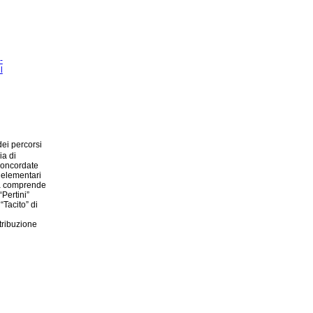
ei percorsi
ia di
 concordate
e elementari
nda comprende
“Pertini”
“Tacito” di
tribuzione