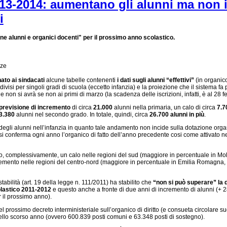
13-2014: aumentano gli alunni ma non i
i
ne alunni e organici docenti" per il prossimo anno scolastico.
ato ai sindacati
alcune tabelle contenenti
i dati sugli alunni “effettivi”
(in organico
uddivisi per singoli gradi di scuola (eccetto infanzia) e la proiezione che il sistema fa
 non si avrà se non ai primi di marzo (la scadenza delle iscrizioni, infatti, è al 28 f
previsione di incremento
di circa
21.000
alunni nella primaria, un calo di circa
7.7
3.380
alunni nel secondo grado. In totale, quindi, circa
26.700 alunni in più
.
degli alunni nell’infanzia in quanto tale andamento non incide sulla dotazione orga
a, si conferma ogni anno l’organico di fatto dell’anno precedente cosi come attivato ne
o, complessivamente, un calo nelle regioni del sud (maggiore in percentuale in Mol
ncremento nelle regioni del centro-nord (maggiore in percentuale in Emilia Romagna
tabilità (art. 19 della legge n. 111/2011) ha stabilito che
“non si può superare” la 
olastico 2011-2012
e questo anche a fronte di due anni di incremento di alunni (+ 
 il prossimo anno).
l prossimo decreto interministeriale sull’organico di diritto (e consueta circolare sug
llo scorso anno (ovvero 600.839 posti comuni e 63.348 posti di sostegno).