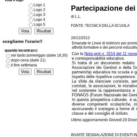
Vota il logo
Logo 1
Partecipazione dei
Logo 2
Logo 3
di L.L.
Logo 4
Logo 5
FONTE: TECNICA DELLA SCUOLA
20/12/2012
scegliamo l'orario!!
Emanate le Linee di indirizzo per promuo
attività formative e dei percorsi educativ
quando incontrarci
Con la
Nota prot.n. 3214 del 11 nov
nel tardo pomeriggio (dalle 18,30)
e corresponsabilità educativa.
dopo cena (dalle 21)
Si tratta di un documento redatto 
il fine settimana
Associazioni dei Genitori e della Sc
partnership educativa tra scuola e ge
rispetto delle rispettive competenze.
La sfida da rilanciare consiste, per
comitati, le associazioni, le iniziati
nel sostenere la rappresentanza e 
FONAGS (Forum Nazionale dei Genito
In questa prospettiva culturale, è aus
diverse componenti scolastiche, in
assicurando il sostegno a forme di r
classe e del consiglio di istituto.
Ultimo aggiornamento Giovedì 20 Dice
INVIATE SEGNALAZIONE DI EVENTI I