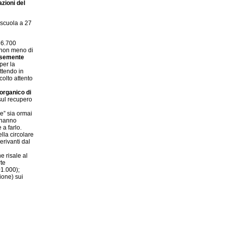
azioni del
o scuola a 27
26.700
(non meno di
esemente
per la
ttendo in
colto attento
 organico di
 sul recupero
le” sia ormai
i hanno
a farlo.
lla circolare
erivanti dal
e risale al
te
01.000);
ione) sui