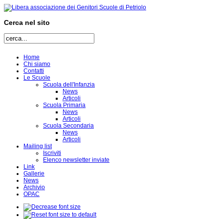
Cerca nel sito
Home
Chi siamo
Contatti
Le Scuole
Scuola dell'Infanzia
News
Articoli
Scuola Primaria
News
Articoli
Scuola Secondaria
News
Articoli
Mailing list
Iscriviti
Elenco newsletter inviate
Link
Gallerie
News
Archivio
OPAC