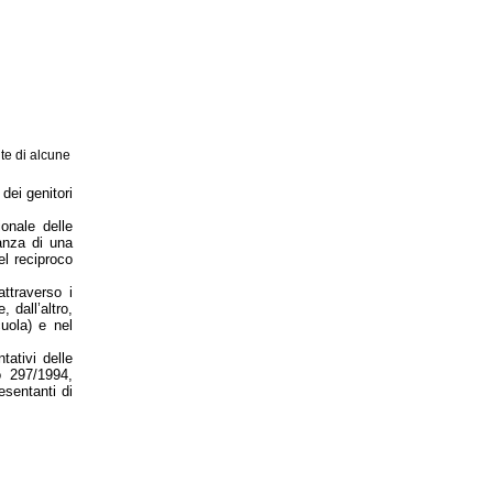
lte di alcune
dei genitori
onale delle
tanza di una
el reciproco
attraverso i
 dall’altro,
uola) e nel
tativi delle
o 297/1994,
esentanti di