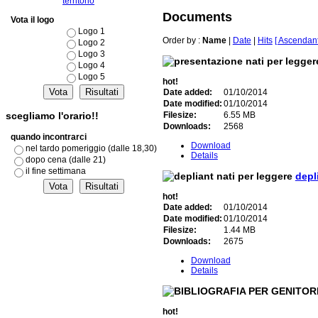
territorio
Documents
Vota il logo
Logo 1
Order by :
Name
|
Date
|
Hits
[ Ascendant
Logo 2
Logo 3
Logo 4
Logo 5
hot!
Date added:
01/10/2014
Date modified:
01/10/2014
scegliamo l'orario!!
Filesize:
6.55 MB
Downloads:
2568
quando incontrarci
Download
nel tardo pomeriggio (dalle 18,30)
Details
dopo cena (dalle 21)
il fine settimana
depl
hot!
Date added:
01/10/2014
Date modified:
01/10/2014
Filesize:
1.44 MB
Downloads:
2675
Download
Details
hot!