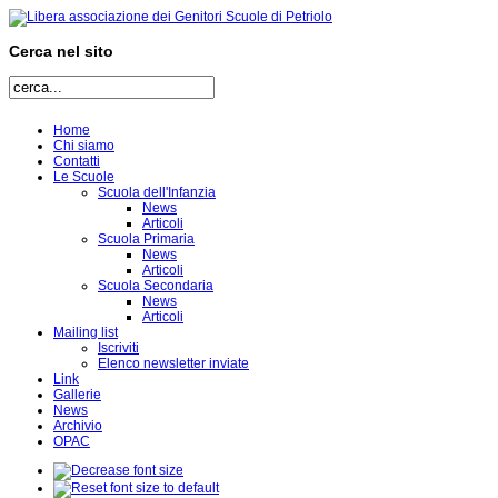
Cerca nel sito
Home
Chi siamo
Contatti
Le Scuole
Scuola dell'Infanzia
News
Articoli
Scuola Primaria
News
Articoli
Scuola Secondaria
News
Articoli
Mailing list
Iscriviti
Elenco newsletter inviate
Link
Gallerie
News
Archivio
OPAC